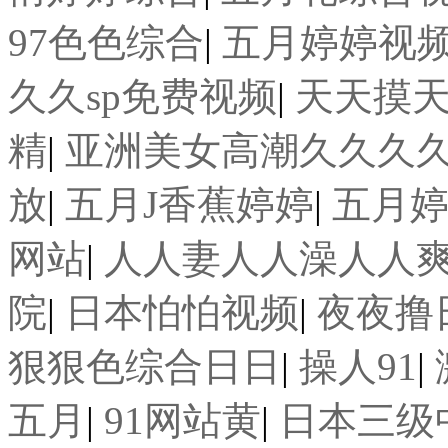
97色色综合
|
五月婷婷视频
久久sp免费视频
|
天天摸
精
|
亚洲美女高潮久久久久
放
|
五月J香蕉婷婷
|
五月
网站
|
人人妻人人澡人人
院
|
日本怕怕视频
|
夜夜撸
狠狠色综合日日
|
操人91
|
五月
|
91网站黄
|
日本三级