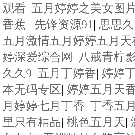
观看
|
五月婷婷之美女图
香蕉
|
先锋资源91
|
思思久
五月激情五月婷婷五月天
婷深爱综合网
|
八戒青柠
久久9
|
五月丁婷香
|
婷婷
本无码专区
|
婷婷五月天
月婷婷七月丁香
|
丁香五
里只有精品
|
桃色五月天
|