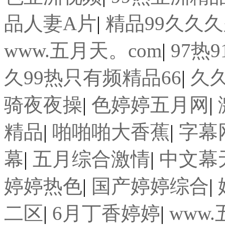
品人妻A片
|
精品99久久
www.五月天。com
|
97热9
久99热只有频精品66
|
久
骑夜夜操
|
色婷婷五月网
|
精品
|
啪啪啪大香蕉
|
字幕
幕
|
五月综合激情
|
中文幕
婷婷热色
|
国产婷婷综合
|
二区
|
6月丁香婷婷
|
www