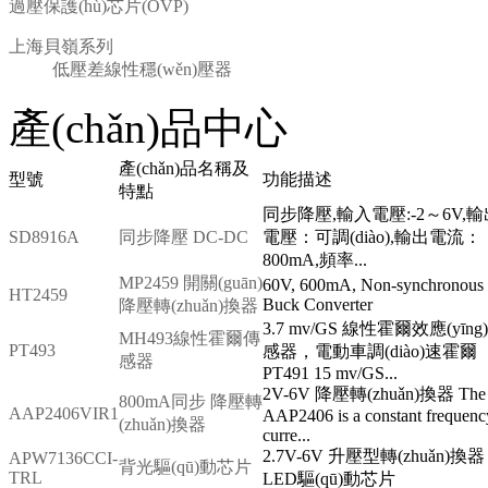
過壓保護(hù)芯片(OVP)
上海貝嶺系列
低壓差線性穩(wěn)壓器
產(chǎn)品中心
產(chǎn)品名稱及
型號
功能描述
特點
同步降壓,輸入電壓:-2～6V,輸
SD8916A
同步降壓 DC-DC
電壓：可調(diào),輸出電流：
800mA,頻率...
MP2459 開關(guān)
60V, 600mA, Non-synchronous
HT2459
Buck Converter
降壓轉(zhuǎn)換器
3.7 mv/GS 線性霍爾效應(yīng
MH493線性霍爾傳
PT493
感器，電動車調(diào)速霍爾
感器
PT491 15 mv/GS...
2V-6V 降壓轉(zhuǎn)換器 The
800mA同步 降壓轉
AAP2406VIR1
AAP2406 is a constant frequenc
(zhuǎn)換器
curre...
2.7V-6V 升壓型轉(zhuǎn)換器
APW7136CCI-
背光驅(qū)動芯片
TRL
LED驅(qū)動芯片