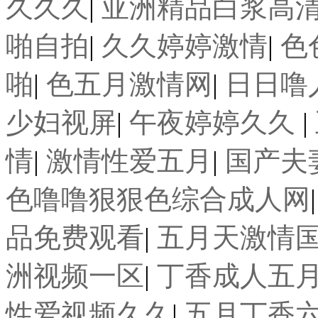
久久久
|
亚洲精品白浆高
啪自拍
|
久久婷婷激情
|
色
啪
|
色五月激情网
|
日日噜
少妇视屏
|
午夜婷婷久久
|
情
|
激情性爱五月
|
国产夫
色噜噜狠狠色综合成人网
品免费观看
|
五月天激情
洲视频一区
|
丁香成人五
性爱视频久久
|
五月丁香