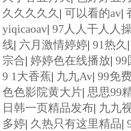
久久久久久
|
可以看的av
|
yiqicaoav
|
97人人干人人
线
|
六月激情婷婷
|
91热久
宗合
|
婷婷色在线播放
|
9
9 1大香蕉
|
九九Av
|
99免
色色影院黄大片
|
思思99
日韩一页精品发布
|
九九
多婷
|
久热只有这里精品
|