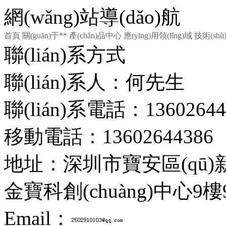
網(wǎng)站導(dǎo)航
首頁
關(guān)于**
產(chǎn)品中心
應(yīng)用領(lǐng)域
技術(sh
聯(lián)系方式
聯(lián)系人：何先生
聯(lián)系電話：13602
移動電話：13602644386
地址：深圳市寶安區(qū)新
金寶科創(chuàng)中心9樓
Email：