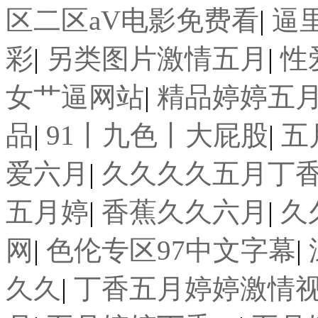
区二区aV电影免费看
|
逼
彩
|
另类图片激情五月
|
性
女艹逼网站
|
精品婷婷五
品
|
91丨九色丨大屁股
|
五
爱六月
|
久久久久五月丁
五月婷
|
香蕉久久六月
|
久
网
|
色伦专区97中文字幕
|
久久
|
丁香五月婷婷激情