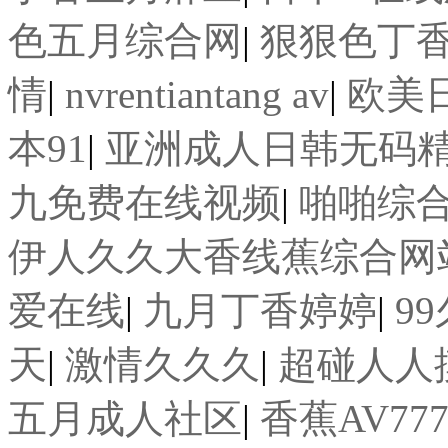
色五月综合网
|
狠狠色丁
情
|
nvrentiantang av
|
欧美
本91
|
亚洲成人日韩无码
九免费在线视频
|
啪啪综
伊人久久大香线蕉综合网
爱在线
|
九月丁香婷婷
|
9
天
|
激情久久久
|
超碰人人
五月成人社区
|
香蕉AV77