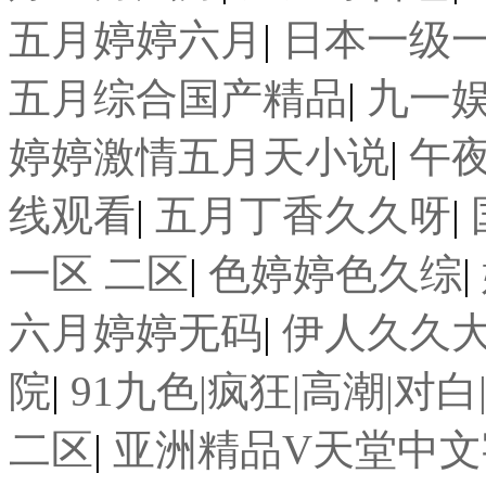
五月婷婷六月
|
日本一级
五月综合国产精品
|
九一
婷婷激情五月天小说
|
午
线观看
|
五月丁香久久呀
|
一区 二区
|
色婷婷色久综
|
六月婷婷无码
|
伊人久久大
院
|
91九色|疯狂|高潮|对白
二区
|
亚洲精品V天堂中文