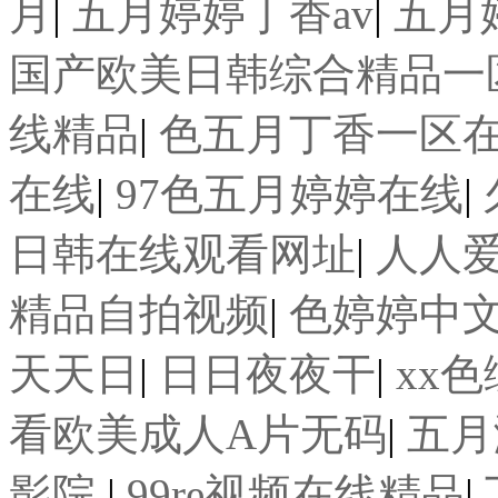
月
|
五月婷婷丁香av
|
五月
国产欧美日韩综合精品一
线精品
|
色五月丁香一区
在线
|
97色五月婷婷在线
|
日韩在线观看网址
|
人人
精品自拍视频
|
色婷婷中
天天日
|
日日夜夜干
|
xx
看欧美成人A片无码
|
五月
影院
|
99re视频在线精品
|