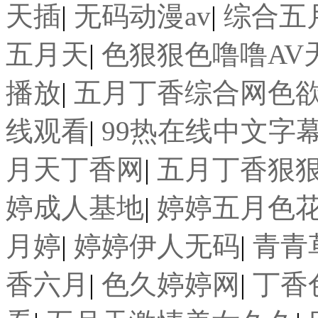
天插
|
无码动漫av
|
综合五
五月天
|
色狠狠色噜噜AV
播放
|
五月丁香综合网色
线观看
|
99热在线中文字
月天丁香网
|
五月丁香狠
婷成人基地
|
婷婷五月色
月婷
|
婷婷伊人无码
|
青青
香六月
|
色久婷婷网
|
丁香