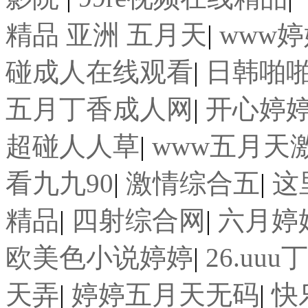
精品 亚洲 五月天
|
www
碰成人在线观看
|
日韩啪
五月丁香成人网
|
开心婷
超碰人人草
|
www五月天激
看九九90
|
激情综合五
|
这
精品
|
四射综合网
|
六月婷
欧美色小说婷婷
|
26.uu
天弄
|
婷婷五月天无码
|
快