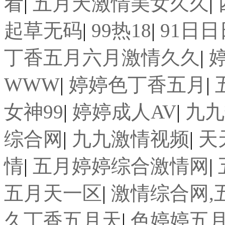
看
|
五月天激情美女久久
|
起草无码
|
99热18
|
91日日
丁香五月六月激情久久
|
WWW
|
婷婷色丁香五月
|
女神99
|
婷婷成人AV
|
九九
综合网
|
九九激情视频
|
天
情
|
五月婷婷综合激情网
|
五月天一区
|
激情综合网,
久丁香五月天
|
色婷婷五