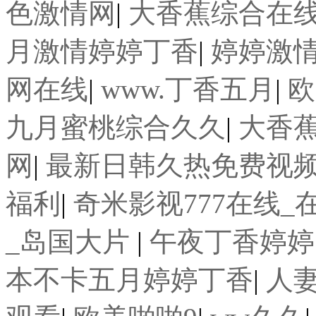
色激情网
|
大香蕉综合在
月激情婷婷丁香
|
婷婷激
网在线
|
www.丁香五月
|
欧
九月蜜桃综合久久
|
大香
网
|
最新日韩久热免费视
福利
|
奇米影视777在线
_岛国大片
|
午夜丁香婷婷
本不卡五月婷婷丁香
|
人