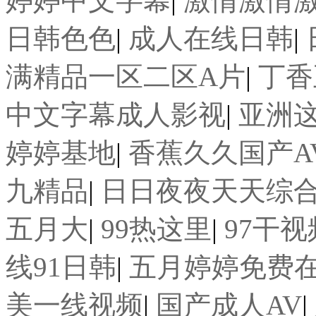
婷婷中文字幕
|
激情激情
日韩色色
|
成人在线日韩
|
满精品一区二区A片
|
丁香
中文字幕成人影视
|
亚洲
婷婷基地
|
香蕉久久国产A
九精品
|
日日夜夜天天综
五月大
|
99热这里
|
97干
线91日韩
|
五月婷婷免费
美一线视频
|
国产成人AV
|