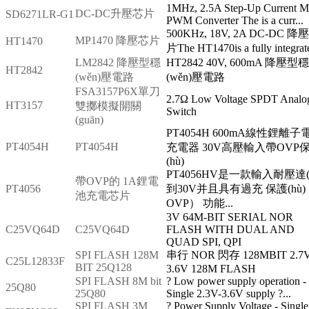
1MHz, 2.5A Step-Up Current 
DC-DC升壓芯片
SD6271LR-G1
PWM Converter The is a curr...
500KHz, 18V, 2A DC-DC 降
MP1470 降壓芯片
HT1470
片The HT1470is a fully integrate
LM2842 降壓型穩
HT2842 40V, 600mA 降壓型穩
HT2842
(wěn)壓電路
(wěn)壓電路
FSA3157P6X單刀
2.7Ω Low Voltage SPDT Analo
HT3157
雙擲模擬開關
Switch
(guān)
PT4054H 600mA線性鋰離子
PT4054H
PT4054H
充電器 30V高壓輸入帶OVP
(hù)
PT4056HV是一款輸入耐壓達(d
帶OVP的 1A鋰電
PT4056
到30V并且具有過充 保護(hù)
池充電芯片
OVP） 功能...
3V 64M-BIT SERIAL NOR
C25VQ64D
C25VQ64D
FLASH WITH DUAL AND
QUAD SPI, QPI
SPI FLASH 128M
串行 NOR 閃存 128MBIT 2.7V
C25L12833F
BIT 25Q128
3.6V 128M FLASH
SPI FLASH 8M bit
? Low power supply operation -
25Q80
25Q80
Single 2.3V-3.6V supply ?...
SPI FLASH 3M
? Power Supply Voltage - Single