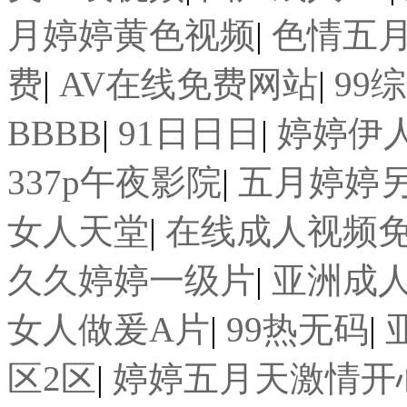
月婷婷黄色视频
|
色情五
费
|
AV在线免费网站
|
99
BBBB
|
91日日日
|
婷婷伊
337p午夜影院
|
五月婷婷
女人天堂
|
在线成人视频
久久婷婷一级片
|
亚洲成
女人做爰A片
|
99热无码
|
区2区
|
婷婷五月天激情开