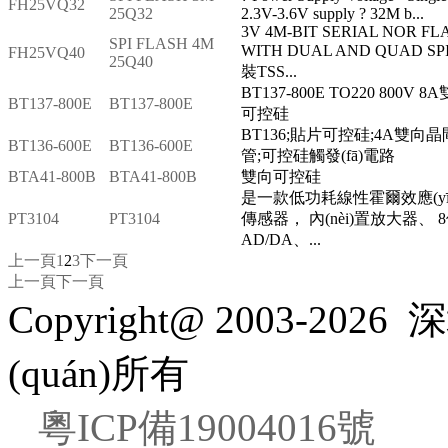
FH25VQ32
25Q32
2.3V-3.6V supply ? 32M b...
3V 4M-BIT SERIAL NOR FL
SPI FLASH 4M
WITH DUAL AND QUAD SP
FH25VQ40
25Q40
裝TSS...
BT137-800E TO220 800V 8
BT137-800E
BT137-800E
可控硅
BT136;貼片可控硅;4A雙向晶
BT136-600E
BT136-600E
管;可控硅觸發(fā)電路
BTA41-800B
BTA41-800B
雙向可控硅
是一款低功耗線性霍爾效應(yī
PT3104
PT3104
傳感器， 內(nèi)置放大器、 
AD/DA、...
上一頁
1
2
3
下一頁
上一頁
下一頁
Copyright@ 2003-2026
深
(quán)所有
粵ICP備19004016號