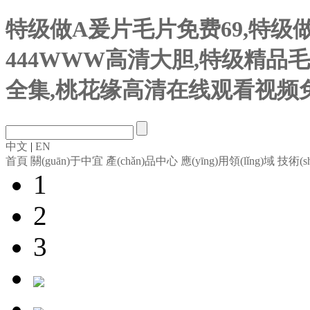
特级做A爰片毛片免费69,特级
444WWW高清大胆,特级精品
全集,桃花缘高清在线观看视频
中文
|
EN
首頁
關(guān)于中宜
產(chǎn)品中心
應(yīng)用領(lǐng)域
技術(s
1
2
3