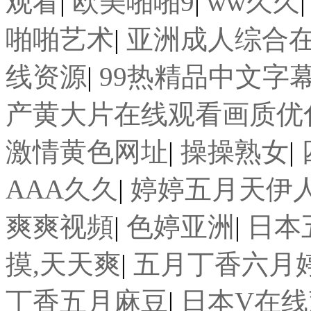
观看
|
欧美啪啪9
|
ww久久
啪啪艺术
|
亚洲成人综合
线资源
|
99热精品中文字
产黄大片在线观看画质优
激情黄色网址
|
操操熟女
|
AAA久久
|
婷婷五月天伊
爽爽视頻
|
色婷亚洲
|
日本
摸,天天爽
|
五月丁香六月
丁香五月麻豆
|
日本V在