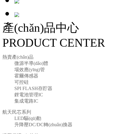
產(chǎn)品中心
PRODUCT CENTER
熱賣產(chǎn)品
微源半導(dǎo)體
場效應(yīng)管
霍爾傳感器
可控硅
SPI FLASH存貯器
鋰電池管理IC
集成電路IC
航天民芯系列
LED驅(qū)動
升降壓DC/DC轉(zhuǎn)換器