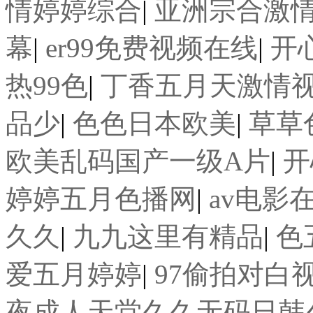
情婷婷综合
|
亚洲宗合激
幕
|
er99免费视频在线
|
开
热99色
|
丁香五月天激情
品少
|
色色日本欧美
|
草草
欧美乱码国产一级A片
|
开
婷婷五月色播网
|
av电影
久久
|
九九这里有精品
|
色
爱五月婷婷
|
97偷拍对白
夜成人天堂久久无码日韩