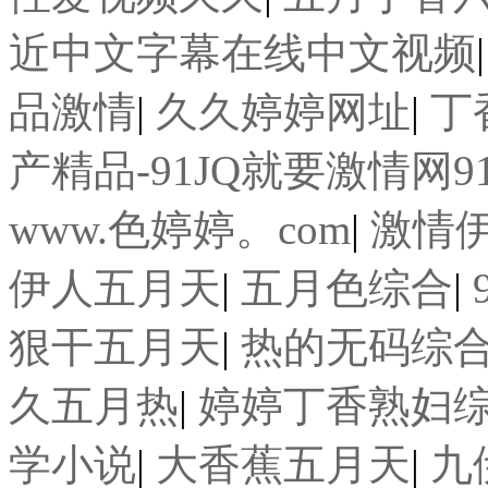
近中文字幕在线中文视频
品激情
|
久久婷婷网址
|
丁
产精品-91JQ就要激情网91JQ6
www.色婷婷。com
|
激情
伊人五月天
|
五月色综合
|
狠干五月天
|
热的无码综
久五月热
|
婷婷丁香熟妇
学小说
|
大香蕉五月天
|
九