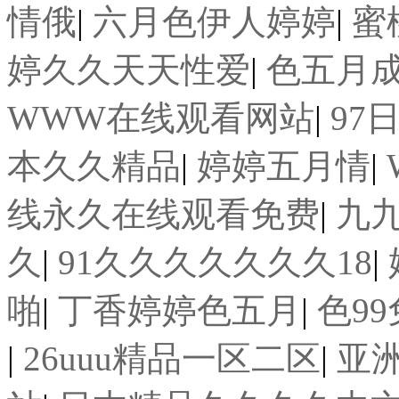
情俄
|
六月色伊人婷婷
|
蜜
婷久久天天性爱
|
色五月
WWW在线观看网站
|
97
本久久精品
|
婷婷五月情
|
线永久在线观看免费
|
九
久
|
91久久久久久久久18
|
啪
|
丁香婷婷色五月
|
色9
|
26uuu精品一区二区
|
亚